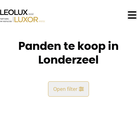
Ga naar hoofdinhoud
Panden te koop in
Londerzeel
Open filter
Gemeente
Londerzeel (1840)
Remove
Kaartweergave