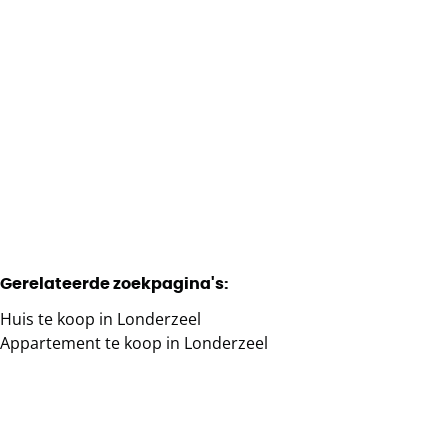
1840 Londerzeel
(ref.
828
)
Verkocht
4
2
352
m²
1924
m²
1
2
Gerelateerde zoekpagina's
:
Huis te koop in Londerzeel
Appartement te koop in Londerzeel