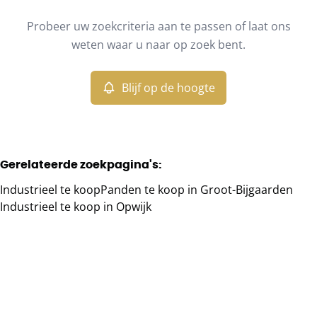
Type
Probeer uw zoekcriteria aan te passen of laat ons
Industrieel
Blijf op de hoogte
Sorteer op
Remove
weten waar u naar op zoek bent.
Blijf op de hoogte
Meer criteria
Min. budget
Gerelateerde zoekpagina's
:
Industrieel te koop
Panden te koop in Groot-Bijgaarden
Max. budget
Industrieel te koop in Opwijk
Zoeken