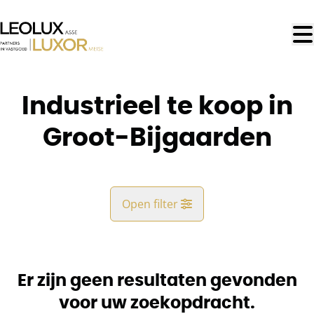
Ga naar hoofdinhoud
Industrieel te koop in
Groot-Bijgaarden
Open filter
Gemeente
Groot-Bijgaarden (1702)
Er zijn geen resultaten gevonden
Remove
Kaartweergave
voor uw zoekopdracht.