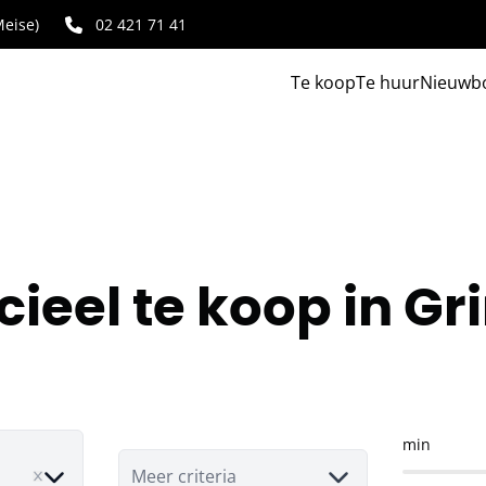
eise)
02 421 71 41
Te koop
Te huur
Nieuwb
eel te koop in G
min
ove
Meer criteria