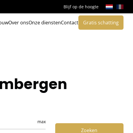
Blijf op de hoogte
ouw
Over ons
Onze diensten
Contact
Gratis schatting
rimbergen
max
Zoeken