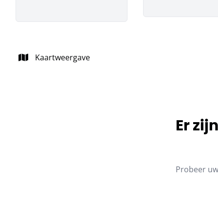
Kaartweergave
Er zi
Probeer uw 