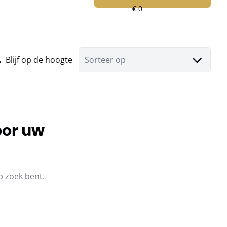
Blijf op de hoogte
Sorteer op
oor uw
p zoek bent.