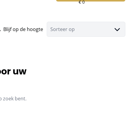
Blijf op de hoogte
Sorteer op
oor uw
p zoek bent.