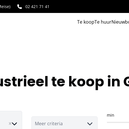
eise)
02 421 71 41
Te koop
Te huur
Nieuwb
strieel te koop in
min
e
Meer criteria