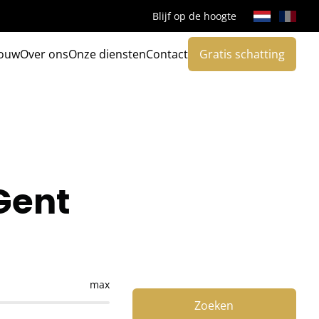
Blijf op de hoogte
ouw
Over ons
Onze diensten
Contact
Gratis schatting
 Gent
max
Zoeken