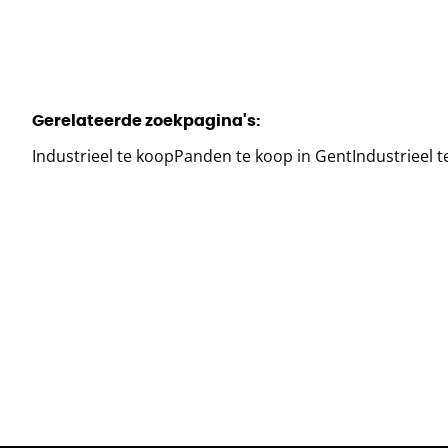
Gerelateerde zoekpagina's
:
Industrieel te koop
Panden te koop in Gent
Industrieel t