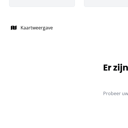
Kaartweergave
Er zi
Probeer uw 