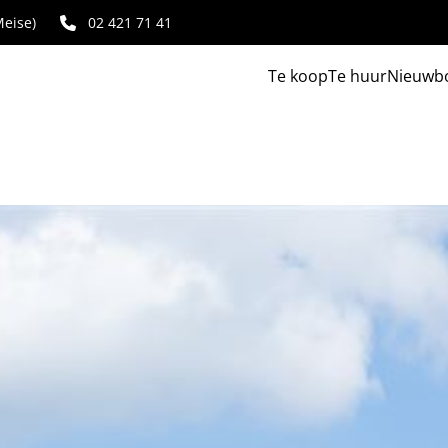
eise)
02 421 71 41
Te koop
Te huur
Nieuwb