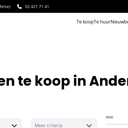
eise)
02 421 71 41
Te koop
Te huur
Nieuwb
n te koop in Ande
min
Meer criteria