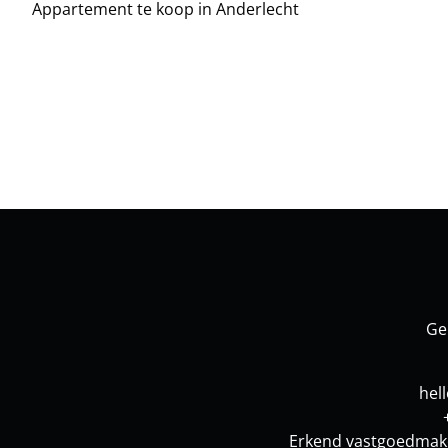
Appartement te koop in Anderlecht
Ge
hel
Erkend vastgoedmake