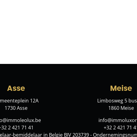
Asse
Meise
meenteplein 12A
Limbosweg 5 bus
1730 Asse
1860 Meise
lo@immoleolux.be
info@immoluxor
+32 2 421 71 41
+32 2 421 71 4
laar-bemiddelaar in Belgie BIV 203739 - Ondernemingsnu