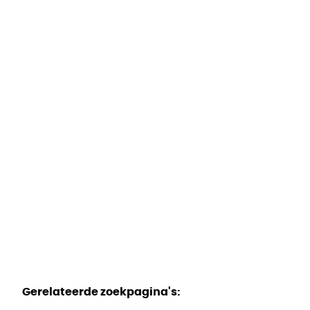
Volledig gerenoveerd appartement
met 2 slaapkamers in Anderlecht
Dokter Zamenhoflaan 18 / 132, 1070 Anderlecht
(ref.
843
)
€ 249.000
2
1
74
m²
Gerelateerde zoekpagina's
: