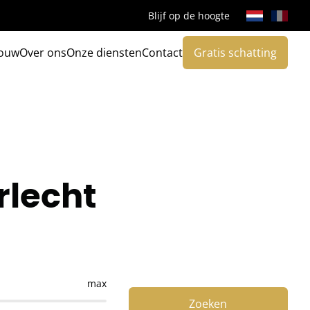
Blijf op de hoogte
ouw
Over ons
Onze diensten
Contact
Gratis schatting
rlecht
max
Zoeken