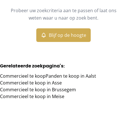
Type
Probeer uw zoekcriteria aan te passen of laat ons
Commercieel
Blijf op de hoogte
Sorteer op
Remove
weten waar u naar op zoek bent.
Blijf op de hoogte
Meer criteria
Min. budget
Gerelateerde zoekpagina's
:
Commercieel te koop
Panden te koop in Aalst
Max. budget
Commercieel te koop in Asse
Commercieel te koop in Brussegem
Commercieel te koop in Meise
Zoeken