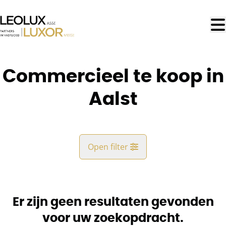
Ga naar hoofdinhoud
Commercieel te koop in
Aalst
Open filter
Gemeente
Aalst (9300)
Er zijn geen resultaten gevonden
Remove
Kaartweergave
voor uw zoekopdracht.