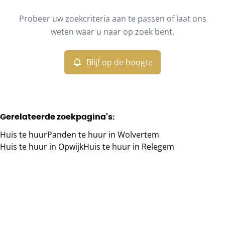
Type
Probeer uw zoekcriteria aan te passen of laat ons
Huis
Blijf op de hoogte
Sorteer op
Remove
weten waar u naar op zoek bent.
Blijf op de hoogte
Meer criteria
Min. budget
Gerelateerde zoekpagina's
:
Huis te huur
Panden te huur in Wolvertem
Max. budget
Huis te huur in Opwijk
Huis te huur in Relegem
Zoeken