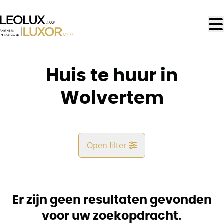
Ga naar hoofdinhoud
Huis te huur in
Wolvertem
Open filter
Gemeente
Wolvertem (1861)
Er zijn geen resultaten gevonden
Remove
Kaartweergave
voor uw zoekopdracht.