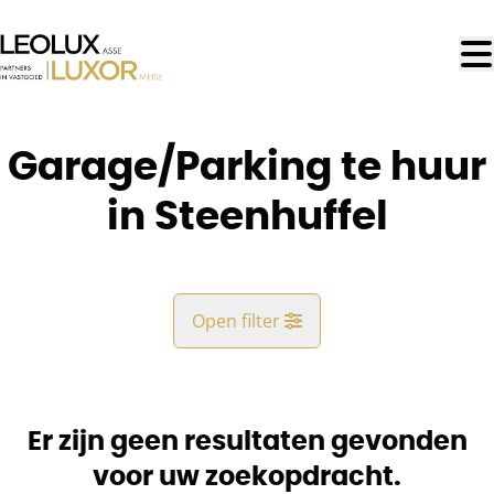
Ga naar hoofdinhoud
Garage/Parking te huur
in Steenhuffel
Open filter
Gemeente
Londerzeel (1840)
Er zijn geen resultaten gevonden
Remove
Kaartweergave
voor uw zoekopdracht.