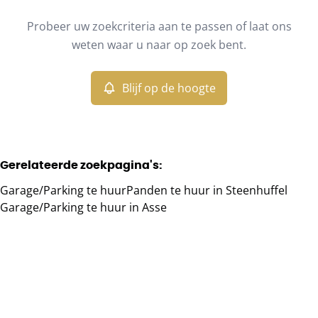
Type
Probeer uw zoekcriteria aan te passen of laat ons
Garage/Parking
Blijf op de hoogte
Sorteer op
Remove
weten waar u naar op zoek bent.
Blijf op de hoogte
Meer criteria
Min. budget
Gerelateerde zoekpagina's
:
Garage/Parking te huur
Panden te huur in Steenhuffel
Max. budget
Garage/Parking te huur in Asse
Zoeken