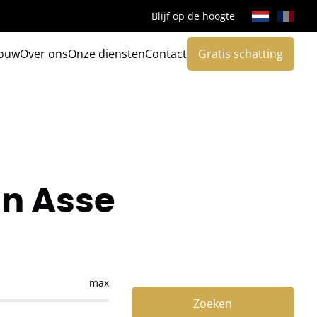
Blijf op de hoogte
ouw
Over ons
Onze diensten
Contact
Gratis schatting
in Asse
max
Zoeken