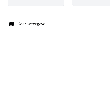
Kaartweergave
VERHUURD
Garagebox