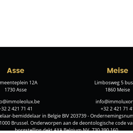
Asse
Meise
meenteplein 12A
Limbosweg 5 bus
1730 Asse
1860 Meise
lo@immoleolux.be
info@immoluxor
+32 2 421 71 41
+32 2 421 71 4
laar-bemiddelaar in Belgie BIV 203739 - Ondernemingsnu
te 1000 Brussel. Onderworpen aan de
deontologische code va
borgstelling dekt AXA Belgium NV, 730.390.160