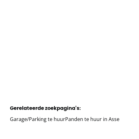
1730 Asse
(ref.
1008
)
Verhuurd
1
Gerelateerde zoekpagina's
:
Garage/Parking te huur
Panden te huur in Asse