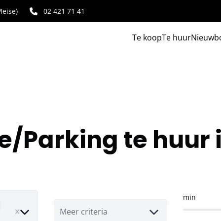
eise)
02 421 71 41
Te koop
Te huur
Nieuwb
/Parking te huur 
min
move
Meer criteria