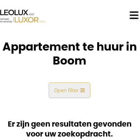
Ga naar hoofdinhoud
Appartement te huur in
Boom
Open filter
Gemeente
Boom (2850)
Er zijn geen resultaten gevonden
Remove
Kaartweergave
voor uw zoekopdracht.