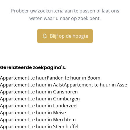
Type
Probeer uw zoekcriteria aan te passen of laat ons
Appartement
Blijf op de hoogte
Sorteer op
Remove
weten waar u naar op zoek bent.
Blijf op de hoogte
Meer criteria
Min. budget
Gerelateerde zoekpagina's
:
Appartement te huur
Panden te huur in Boom
Max. budget
Appartement te huur in Aalst
Appartement te huur in Asse
Appartement te huur in Ganshoren
Appartement te huur in Grimbergen
Appartement te huur in Londerzeel
Zoeken
Appartement te huur in Meise
Appartement te huur in Merchtem
Appartement te huur in Steenhuffel