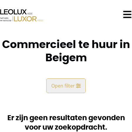
Ga naar hoofdinhoud
Commercieel te huur in
Beigem
Open filter
Gemeente
Beigem (1852)
Er zijn geen resultaten gevonden
Remove
Kaartweergave
voor uw zoekopdracht.