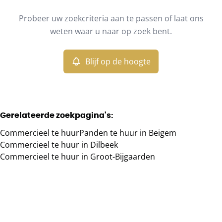
Type
Probeer uw zoekcriteria aan te passen of laat ons
Commercieel
Blijf op de hoogte
Sorteer op
Remove
weten waar u naar op zoek bent.
Blijf op de hoogte
Meer criteria
Min. budget
Gerelateerde zoekpagina's
:
Commercieel te huur
Panden te huur in Beigem
Max. budget
Commercieel te huur in Dilbeek
Commercieel te huur in Groot-Bijgaarden
Zoeken