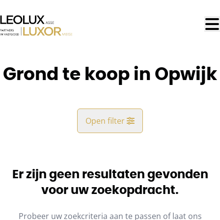
Ga naar hoofdinhoud
Grond te koop in Opwijk
Open filter
Gemeente
Opwijk (1745)
Er zijn geen resultaten gevonden
Remove
Kaartweergave
voor uw zoekopdracht.
Type
Probeer uw zoekcriteria aan te passen of laat ons
Grond
Blijf op de hoogte
Sorteer op