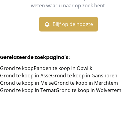
Remove
weten waar u naar op zoek bent.
Blijf op de hoogte
Meer criteria
Min. budget
Gerelateerde zoekpagina's
:
Grond te koop
Panden te koop in Opwijk
Max. budget
Grond te koop in Asse
Grond te koop in Ganshoren
Grond te koop in Meise
Grond te koop in Merchtem
Grond te koop in Ternat
Grond te koop in Wolvertem
Zoeken