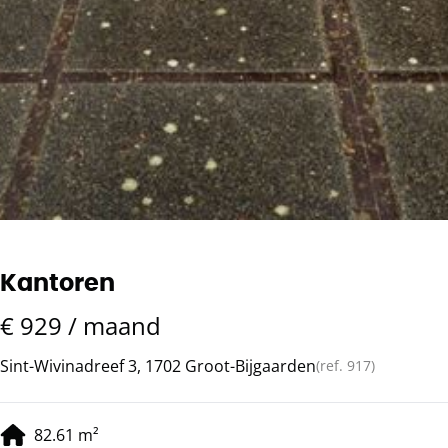
Kantoren
€ 929 / maand
Sint-Wivinadreef 3, 1702 Groot-Bijgaarden
(ref.
917
)
82.61
m²