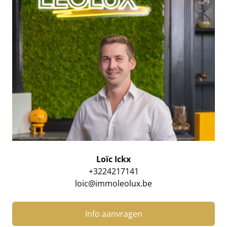
Loïc Ickx
+3224217141
loic@immoleolux.be
Info aanvragen