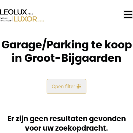
Ga naar hoofdinhoud
Garage/Parking te koop
in Groot-Bijgaarden
Open filter
Gemeente
Groot-Bijgaarden (1702)
Er zijn geen resultaten gevonden
Remove
Kaartweergave
voor uw zoekopdracht.