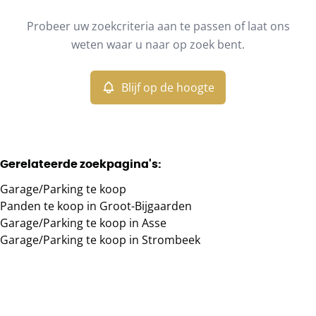
Type
Probeer uw zoekcriteria aan te passen of laat ons
Garage/Parking
Blijf op de hoogte
Sorteer op
Remove
weten waar u naar op zoek bent.
Blijf op de hoogte
Meer criteria
Min. budget
Gerelateerde zoekpagina's
:
Garage/Parking te koop
Max. budget
Panden te koop in Groot-Bijgaarden
Garage/Parking te koop in Asse
Garage/Parking te koop in Strombeek
Zoeken