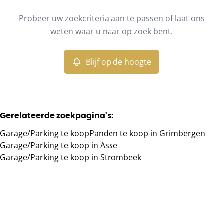
Type
Probeer uw zoekcriteria aan te passen of laat ons
Garage/Parking
Blijf op de hoogte
Sorteer op
Remove
weten waar u naar op zoek bent.
Blijf op de hoogte
Meer criteria
Min. budget
Gerelateerde zoekpagina's
:
Garage/Parking te koop
Panden te koop in Grimbergen
Max. budget
Garage/Parking te koop in Asse
Garage/Parking te koop in Strombeek
Zoeken