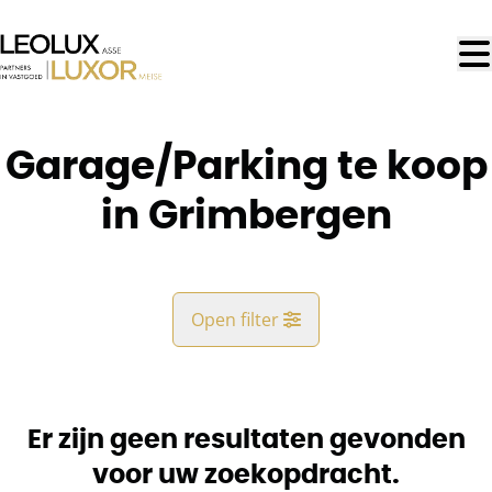
Ga naar hoofdinhoud
Garage/Parking te koop
in Grimbergen
Open filter
Gemeente
Grimbergen (1850)
Er zijn geen resultaten gevonden
Remove
Kaartweergave
voor uw zoekopdracht.