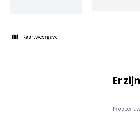
Kaartweergave
Er zi
Probeer uw 