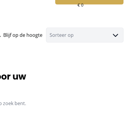
Blijf op de hoogte
Sorteer op
oor uw
p zoek bent.