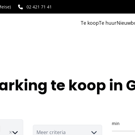
eise)
02 421 71 41
Te koop
Te huur
Nieuwb
rking te koop in
min
move
Meer criteria