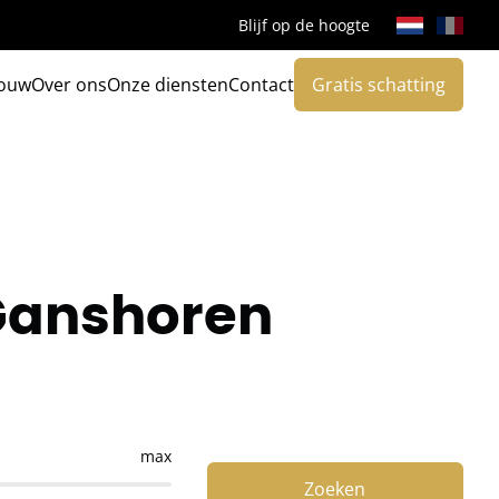
Blijf op de hoogte
ouw
Over ons
Onze diensten
Contact
Gratis schatting
 Ganshoren
max
Zoeken