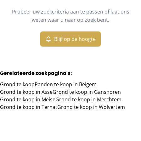
Type
Probeer uw zoekcriteria aan te passen of laat ons
Grond
Blijf op de hoogte
Sorteer op
Remove
weten waar u naar op zoek bent.
Blijf op de hoogte
Meer criteria
Min. budget
Gerelateerde zoekpagina's
:
Grond te koop
Panden te koop in Beigem
Max. budget
Grond te koop in Asse
Grond te koop in Ganshoren
Grond te koop in Meise
Grond te koop in Merchtem
Grond te koop in Ternat
Grond te koop in Wolvertem
Zoeken