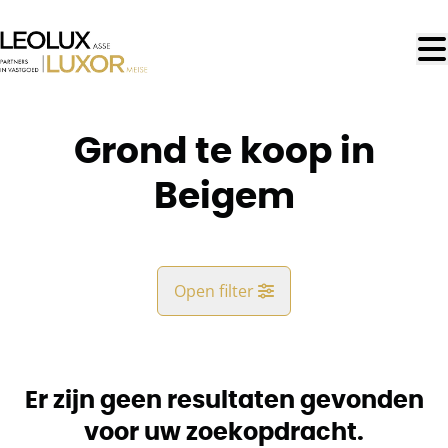
Ga naar hoofdinhoud
Grond te koop in
Beigem
Open filter
Gemeente
Beigem (1852)
Er zijn geen resultaten gevonden
Remove
Kaartweergave
voor uw zoekopdracht.