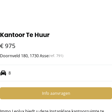
Kantoor Te Huur
€ 975
Doornveld 180, 1730 Asse
(ref.
791
)
8
Info aanvragen
Immo Leolux biedt u deze Instapklare kantoorruimte te