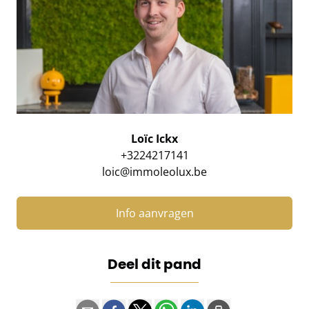
Loïc Ickx
+3224217141
loic@immoleolux.be
Info aanvragen
Deel dit pand