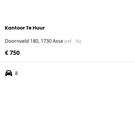
Kantoor Te Huur
Doornveld 180, 1730 Asse
(ref.
76
)
€ 750
8
Toon alle panden