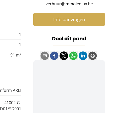
verhuur@immoleolux.be
Info aanvragen
1
Deel dit pand
1
91 m²
onform AREI
41002-G-
/D01/SD001