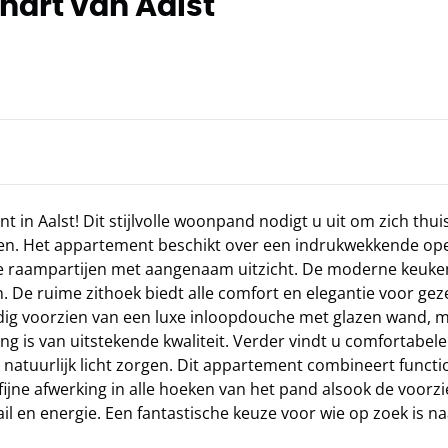
hart van Aalst
in Aalst! Dit stijlvolle woonpand nodigt u uit om zich thui
en. Het appartement beschikt over een indrukwekkende open
ote raampartijen met aangenaam uitzicht. De moderne keuken
n. De ruime zithoek biedt alle comfort en elegantie voor geze
edig voorzien van een luxe inloopdouche met glazen wand,
ing is van uitstekende kwaliteit. Verder vindt u comfortabele
natuurlijk licht zorgen. Dit appartement combineert functio
ijne afwerking in alle hoeken van het pand alsook de voorz
l en energie. Een fantastische keuze voor wie op zoek is n