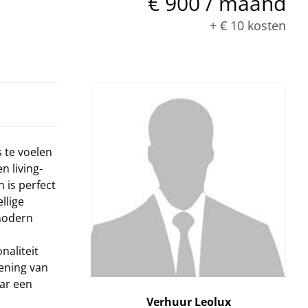
€ 900 / maand
+
€ 10
kosten
s te voelen
 living-
 is perfect
llige
 modern
naliteit
iening van
aar een
Verhuur Leolux