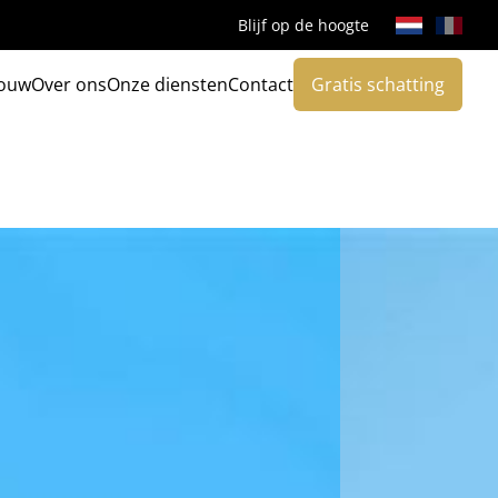
Blijf op de hoogte
ouw
Over ons
Onze diensten
Contact
Gratis schatting