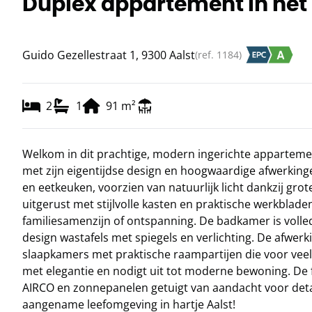
Duplex appartement in het 
Guido Gezellestraat 1, 9300 Aalst
(ref.
1184
)
2
1
91
m²
Welkom in dit prachtige, modern ingerichte appartement 
met zijn eigentijdse design en hoogwaardige afwerking
en eetkeuken, voorzien van natuurlijk licht dankzij gr
uitgerust met stijlvolle kasten en praktische werkblade
familiesamenzijn of ontspanning. De badkamer is voll
design wastafels met spiegels en verlichting. De afwerk
slaapkamers met praktische raampartijen die voor veel 
met elegantie en nodigt uit tot moderne bewoning. De f
AIRCO en zonnepanelen getuigt van aandacht voor detai
aangename leefomgeving in hartje Aalst!