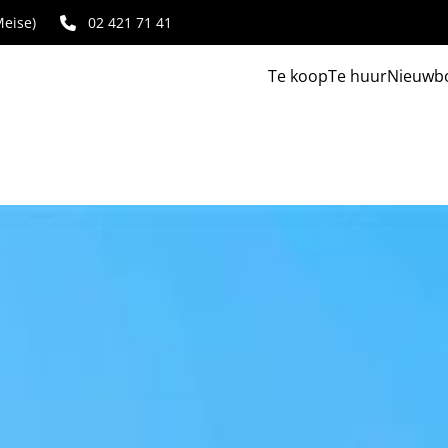
eise)
02 421 71 41
Te koop
Te huur
Nieuwb