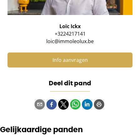
Loïc Ickx
+3224217141
loic@immoleolux.be
Info aanvragen
Deel dit pand
Gelijkaardige panden