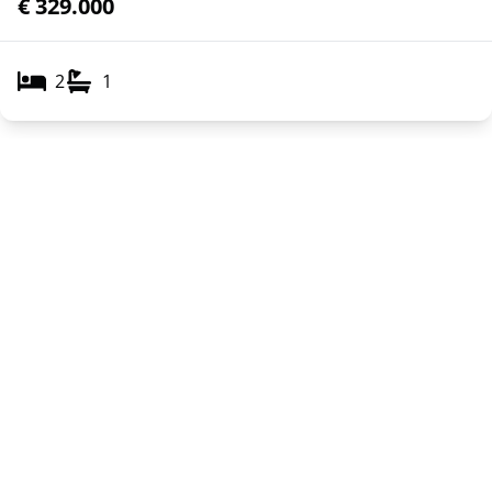
€ 329.000
2
1
Toon alle panden