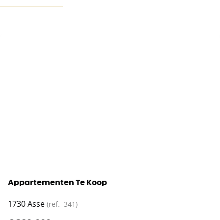
Appartementen Te Koop
1730 Asse
(ref.
341
)