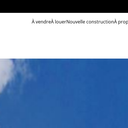
À vendre
À louer
Nouvelle construction
À pro