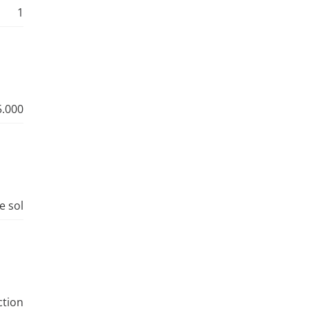
1
5.000
e sol
ction