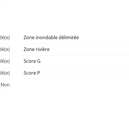
é(e)
Zone inondable délimitée
é(e)
Zone rivière
é(e)
Score G
é(e)
Score P
Non
Chambre à coucher 1