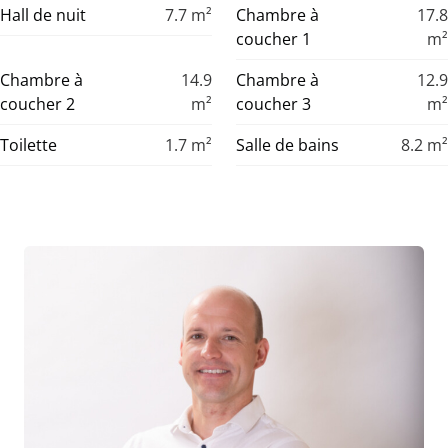
Hall de nuit
7.7
m²
Chambre à
17.8
coucher 1
m²
Chambre à
14.9
Chambre à
12.9
coucher 2
m²
coucher 3
m²
Toilette
1.7
m²
Salle de bains
8.2
m²