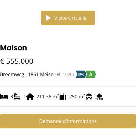
Visite virtuelle
Maison
€ 555.000
Breemweg , 1861 Meise
(ref.
1020
)
3
1
211.36
m²
250
m²
Demande d'informations