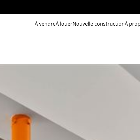
À vendre
À louer
Nouvelle construction
À pro